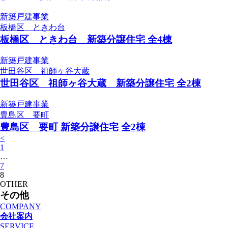
新築戸建事業
板橋区 ときわ台
板橋区 ときわ台 新築分譲住宅 全4棟
新築戸建事業
世田谷区 祖師ヶ谷大蔵
世田谷区 祖師ヶ谷大蔵 新築分譲住宅 全2棟
新築戸建事業
豊島区 要町
豊島区 要町 新築分譲住宅 全2棟
<
1
…
7
8
O
T
H
E
R
そ
の
他
COMPANY
会社案内
SERVICE