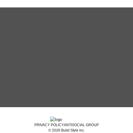
C
O
N
T
A
C
T
お
問
い
合
わ
せ
・
ご
相
談
PRIVACY POLICY
ANTISOCIAL GROUP
© 2026 Build Style inc.