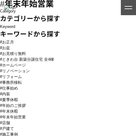
#年末年始営業
Category
カテゴリーから探す
Keyword
キーワードから探す
#お正月
#お盆
#お見積り無料
#ときわ台 新築分譲住宅 全4棟
#ホームページ
#リノベーション
#リフォーム
#事務所移転
#仕事始め
#内装
#夏季休暇
#年始のご挨拶
#年末休暇
#年末年始営業
#店舗
#戸建て
#施工事例