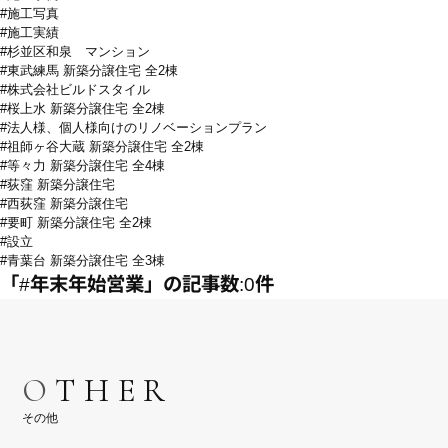
#施工写真
#施工実績
#杉並区和泉 マンション
#東武練馬 新築分譲住宅 全2棟
#株式会社ビルドスタイル
#桜上水 新築分譲住宅 全2棟
#法人様、個人様向けのリノベーションプラン
#祖師ヶ谷大蔵 新築分譲住宅 全2棟
#等々力 新築分譲住宅 全4棟
#荻窪 新築分譲住宅
#西荻窪 新築分譲住宅
#要町 新築分譲住宅 全2棟
#設立
#青葉台 新築分譲住宅 全3棟
「#年末年始営業」の記事数:0件
O
T
H
E
R
そ
の
他