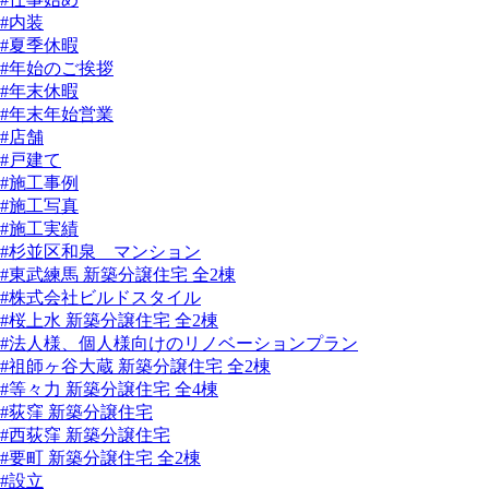
#内装
#夏季休暇
#年始のご挨拶
#年末休暇
#年末年始営業
#店舗
#戸建て
#施工事例
#施工写真
#施工実績
#杉並区和泉 マンション
#東武練馬 新築分譲住宅 全2棟
#株式会社ビルドスタイル
#桜上水 新築分譲住宅 全2棟
#法人様、個人様向けのリノベーションプラン
#祖師ヶ谷大蔵 新築分譲住宅 全2棟
#等々力 新築分譲住宅 全4棟
#荻窪 新築分譲住宅
#西荻窪 新築分譲住宅
#要町 新築分譲住宅 全2棟
#設立