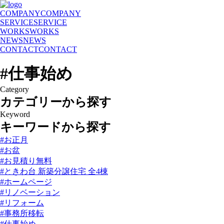
COMPANY
COMPANY
SERVICE
SERVICE
WORKS
WORKS
NEWS
NEWS
CONTACT
CONTACT
#仕事始め
Category
カテゴリーから探す
Keyword
キーワードから探す
#お正月
#お盆
#お見積り無料
#ときわ台 新築分譲住宅 全4棟
#ホームページ
#リノベーション
#リフォーム
#事務所移転
#仕事始め