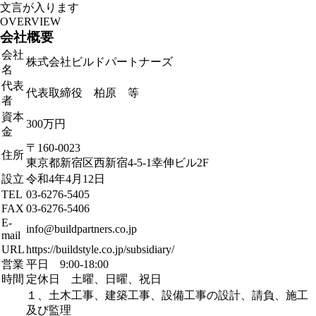
文言が入ります
O
V
E
R
V
I
E
W
会
社
概
要
会社
株式会社ビルドパートナーズ
名
代表
代表取締役 柏原 等
者
資本
300万円
金
〒160-0023
住所
東京都新宿区西新宿4-5-1幸伸ビル2F
設立
令和4年4月12日
TEL
03-6276-5405
FAX
03-6276-5406
E-
info@buildpartners.co.jp
mail
URL
https://buildstyle.co.jp/subsidiary/
営業
平日 9:00-18:00
時間
定休日 土曜、日曜、祝日
１、土木工事、建築工事、設備工事の設計、請負、施工
及び監理