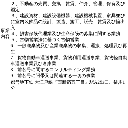
２、不動産の売買、交換、賃貸、仲介、管理、保有及び
鑑定
３、建設資材、建設設備機器、建設機械装置、家具並び
に室内装飾品の設計、製造、施工、販売、賃貸及び輸出
入
事業
４、損害保険代理業及び生命保険の募集に関する業務
内容
５、古物営業法に基づく古物営業
6、一般廃棄物及び産業廃棄物の収集、運搬、処理及び再
生
7、貨物自動車運送事業、貨物利用運送事業、貨物軽自動
車運送事業及び倉庫業
8、前各号に関するコンサルティング業務
9、前各号に附帯又は関連する一切の事業
都営地下鉄 大江戸線『西新宿五丁目』駅A2出口、徒歩1
分