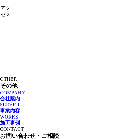
アク
セス
O
T
H
E
R
そ
の
他
COMPANY
会社案内
SERVICE
事業内容
WORKS
施工事例
C
O
N
T
A
C
T
お
問
い
合
わ
せ
・
ご
相
談