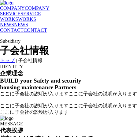
COMPANY
COMPANY
SERVICE
SERVICE
WORKS
WORKS
NEWS
NEWS
CONTACT
CONTACT
Subsidiary
子会社情報
トップ
|
子会社情報
I
D
E
N
T
I
T
Y
企
業
理
念
BUILD your Safety and security
housing maintenance Partners
ここに子会社の説明が入りますここに子会社の説明が入ります
ここに子会社の説明が入りますここに子会社の説明が入ります
ここに子会社の説明が入ります
M
E
S
S
A
G
E
代
表
挨
拶